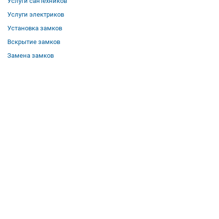
Услуги сантехников
Услуги электриков
Установка замков
Вскрытие замков
Замена замков
О компании
Гарантии
Отзывы
Вакансии
Контакты
Все услуги
Полезная информация
Где мы работаем
КОНТАКТЫ