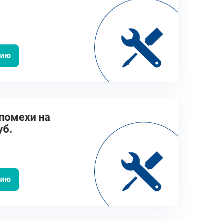
цию
помехи на
уб.
цию