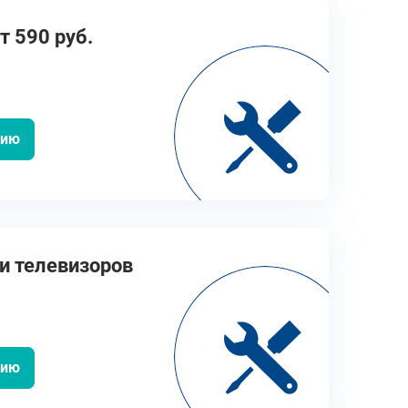
т 590 руб.
цию
и телевизоров
цию