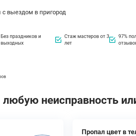
 с выездом в пригород
Без праздников и
Стаж мастеров от 3
97% по
выходных
лет
отзыво
ров
 любую неисправность ил
Пропал цвет в те