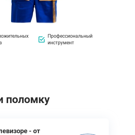
ложительных
Профессиональный
в
инструмент
и поломку
левизоре - от