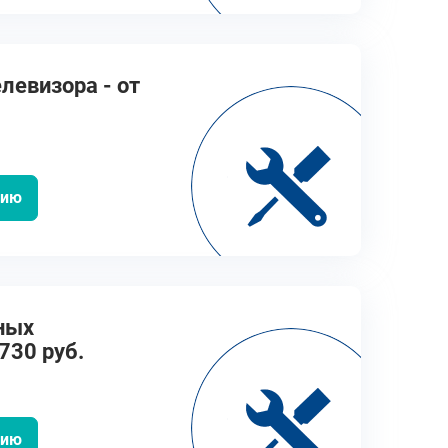
левизора - от
цию
ных
730 руб.
цию