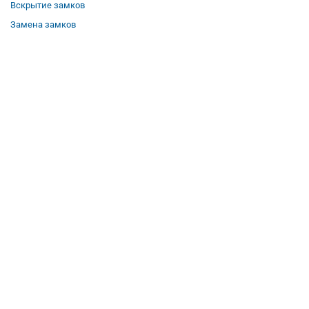
Вскрытие замков
Замена замков
О компании
Гарантии
Отзывы
Вакансии
Контакты
Все услуги
Полезная информация
Где мы работаем
КОНТАКТЫ
Телефон:
8 (958) 579-50-51
Режим работы: