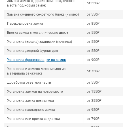
Замена замка с доработкой посадочного
от 550₽
места под новый замок
Замена сменного секретного блока (нуклео)
от 550₽
Перекодировка замка
от 850₽
Врезка замка в металлическую дверь
от 550₽
Установка (врезка) задвижки (ночника)
от 550₽
Установка дверной фурнитуры
от 550₽
Установка броненакладки на замок
от 900₽
Установка и замена механизмов из
от 750₽
материала заказчика
Доработка ответной части
от 550₽
Установка замков на новое место
от 1550₽
Установка замка невидимки
от 3550₽
Установка накладного замка
от 950₽
Установка или врезка задвижки
от 790₽