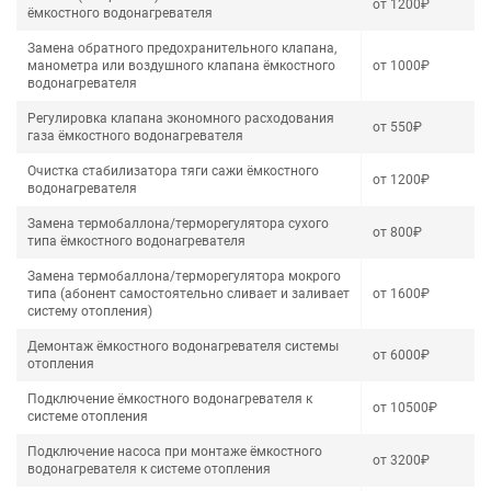
от 1200₽
ёмкостного водонагревателя
Замена обратного предохранительного клапана,
манометра или воздушного клапана ёмкостного
от 1000₽
водонагревателя
Регулировка клапана экономного расходования
от 550₽
газа ёмкостного водонагревателя
Очистка стабилизатора тяги сажи ёмкостного
от 1200₽
водонагревателя
Замена термобаллона/терморегулятора сухого
от 800₽
типа ёмкостного водонагревателя
Замена термобаллона/терморегулятора мокрого
типа (абонент самостоятельно сливает и заливает
от 1600₽
систему отопления)
Демонтаж ёмкостного водонагревателя системы
от 6000₽
отопления
Подключение ёмкостного водонагревателя к
от 10500₽
системе отопления
Подключение насоса при монтаже ёмкостного
от 3200₽
водонагревателя к системе отопления