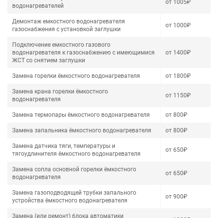
от 1005₽
водонагревателей
Демонтаж емкостного водонагревателя
от 1000₽
газоснабжения с установкой заглушки
Подключение емкостного газового
водонагревателя к газоснабжению с имеющимися
от 1400₽
ЖСТ со снятием заглушки
Замена горелки ёмкостного водонагревателя
от 1800₽
Замена крана горелки ёмкостного
от 1150₽
водонагревателя
Замена термопары ёмкостного водонагревателя
от 800₽
Замена запальника ёмкостного водонагревателя
от 800₽
Замена датчика тяги, температуры и
от 650₽
тягоудлинителя ёмкостного водонагревателя
Замена сопла основной горелки ёмкостного
от 650₽
водонагревателя
Замена газоподводящей трубки запального
от 900₽
устройства ёмкостного водонагревателя
Замена (или ремонт) блока автоматики