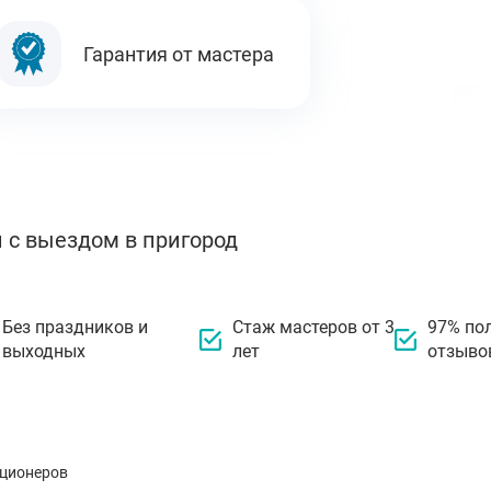
Гарантия от мастера
 с выездом в пригород
Без праздников и
Стаж мастеров от 3
97% по
выходных
лет
отзыво
иционеров