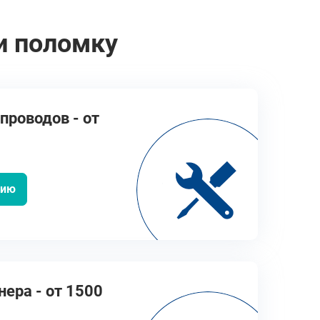
и поломку
проводов - от
цию
ера - от 1500