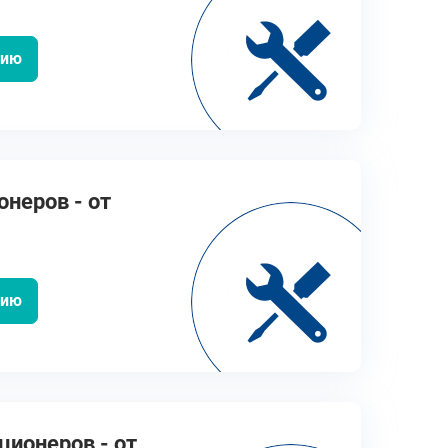
цию
неров - от
цию
ионеров - от