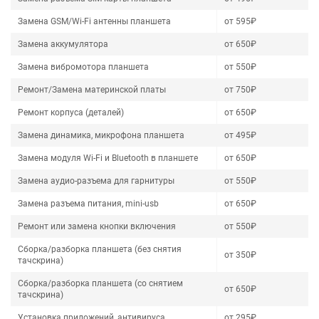
Замена GSM/Wi-Fi антенны планшета
от 595₽
Замена аккумулятора
от 650₽
Замена вибромотора планшета
от 550₽
Ремонт/Замена материнской платы
от 750₽
Ремонт корпуса (деталей)
от 650₽
Замена динамика, микрофона планшета
от 495₽
Замена модуля Wi-Fi и Bluetooth в планшете
от 650₽
Замена аудио-разъема для гарнитуры
от 550₽
Замена разъема питания, mini-usb
от 650₽
Ремонт или замена кнопки включения
от 550₽
Сборка/разборка планшета (без снятия
от 350₽
тачскрина)
Сборка/разборка планшета (со снятием
от 650₽
тачскрина)
Установка приложений, антивируса
от 295₽