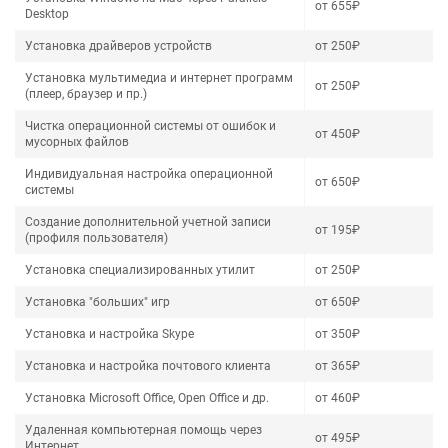
от 655₽
Desktop
Установка драйверов устройств
от 250₽
Установка мультимедиа и интернет программ
от 250₽
(плеер, браузер и пр.)
Чистка операционной системы от ошибок и
от 450₽
мусорных файлов
Индивидуальная настройка операционной
от 650₽
системы
Создание дополнительной учетной записи
от 195₽
(профиля пользователя)
Установка специализированных утилит
от 250₽
Установка "больших" игр
от 650₽
Установка и настройка Skype
от 350₽
Установка и настройка почтового клиента
от 365₽
Установка Microsoft Office, Open Office и др.
от 460₽
Удаленная компьютерная помощь через
от 495₽
Интернет