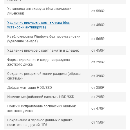
Установка антивируса (без стоимости
от 550₽
лицензии)
Удаление вирусов с компьютера (без
от 450₽
установки антивируса)
Разблокировка Windows без переустановки
от 565₽
(удаление банера)
Удаление вирусов с карт памяти и флешек
от 450₽
Форматирование и создание раздела
от 295₽
жесткого диска
Создание резервной копии раздела (образа
от 390₽
системы)
Дефрагментация HDD/SSD
от 350₽
Изменение файловой системы HDD/SSD
от 295₽
Поиск и исправление логических ошибок
от 470₽
жесткого диска
Сохранение и перенос данных с одного
от 150₽
носителя на другой, 1Гб