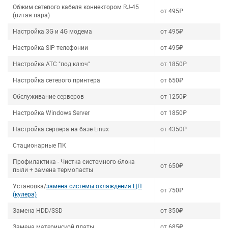
Обжим сетевого кабеля коннектором RJ-45
от 495₽
(витая пара)
Настройка 3G и 4G модема
от 495₽
Настройка SIP телефонии
от 495₽
Настройка АТС "под ключ"
от 1850₽
Настройка сетевого принтера
от 650₽
Обслуживание серверов
от 1250₽
Настройка Windows Server
от 1850₽
Настройка сервера на базе Linux
от 4350₽
Стационарные ПК
Профилактика - Чистка системного блока
от 650₽
пыли + замена термопасты
Установка/
замена системы охлаждения ЦП
от 750₽
(кулера)
Замена HDD/SSD
от 350₽
Замена материнской платы
от 685₽