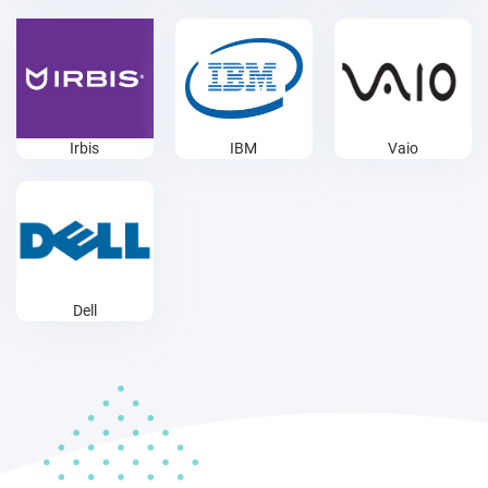
Irbis
IBM
Vaio
Dell