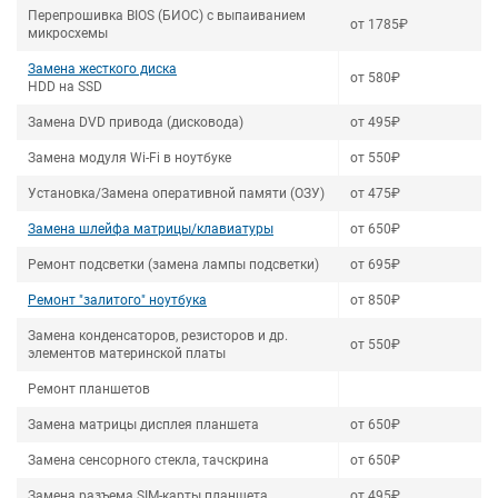
Перепрошивка BIOS (БИОС) с выпаиванием
от 1785₽
микросхемы
Замена жесткого диска
от 580₽
HDD на SSD
Замена DVD привода (дисковода)
от 495₽
Замена модуля Wi-Fi в ноутбуке
от 550₽
Установка/Замена оперативной памяти (ОЗУ)
от 475₽
Замена шлейфа матрицы/клавиатуры
от 650₽
Ремонт подсветки (замена лампы подсветки)
от 695₽
Ремонт "залитого" ноутбука
от 850₽
Замена конденсаторов, резисторов и др.
от 550₽
элементов материнской платы
Ремонт планшетов
Замена матрицы дисплея планшета
от 650₽
Замена сенсорного стекла, тачскрина
от 650₽
Замена разъема SIM-карты планшета
от 495₽