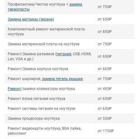
Профилактика/Чистка ноутбука +
замена
от 750₽
термопасты
Замена матрицы (экрана)
от 650₽
Компонентный ремонт материнской платы
от 850₽
ноутбука
Замена материнской платы на ноутбуке
от 750₽
Ремонт/Замена разъемов (
питания
, USB, HDMI,
от 650₽
Lan, VGA и др.)
Ремонт/Замена корпуса ноутбука
от 665₽
Ремонт шарниров,
замена петель крышки
от 750₽
Ремонт
/замена клавиатуры ноутбука
от 495₽
Ремонт блока питания ноутбука
от 650₽
Ремонт системы питания на ноутбуке
от 650₽
Замена процессора ноутбука
от 550₽
Ремонт видеокарты ноутбука, BGA пайка,
от 1750₽
реболлинг