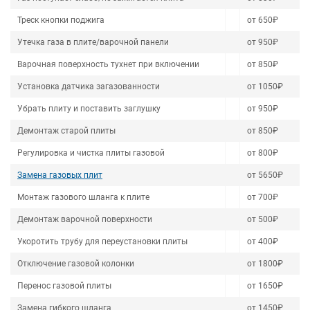
Треск кнопки поджига
от 650₽
Утечка газа в плите/варочной панели
от 950₽
Варочная поверхность тухнет при включении
от 850₽
Установка датчика загазованности
от 1050₽
Убрать плиту и поставить заглушку
от 950₽
Демонтаж старой плиты
от 850₽
Регулировка и чистка плиты газовой
от 800₽
Замена газовых плит
от 5650₽
Монтаж газового шланга к плите
от 700₽
Демонтаж варочной поверхности
от 500₽
Укоротить трубу для переустановки плиты
от 400₽
Отключение газовой колонки
от 1800₽
Перенос газовой плиты
от 1650₽
Замена гибкого шланга
от 1450₽