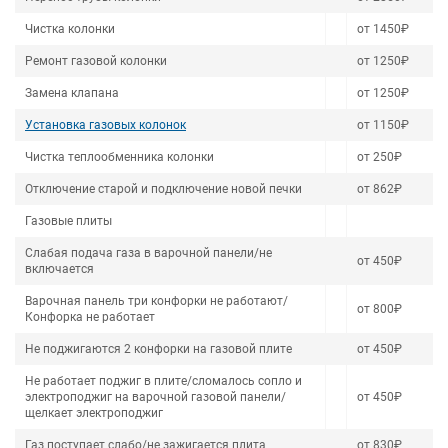
Чистка колонки
от 1450₽
Ремонт газовой колонки
от 1250₽
Замена клапана
от 1250₽
Установка газовых колонок
от 1150₽
Чистка теплообменника колонки
от 250₽
Отключение старой и подключение новой печки
от 862₽
Газовые плиты
Слабая подача газа в варочной панели/не
от 450₽
включается
Варочная панель три конфорки не работают/
от 800₽
Конфорка не работает
Не поджигаются 2 конфорки на газовой плите
от 450₽
Не работает поджиг в плите/сломалось сопло и
электроподжиг на варочной газовой панели/
от 450₽
щелкает электроподжиг
Газ поступает слабо/не зажигается плита
от 830₽